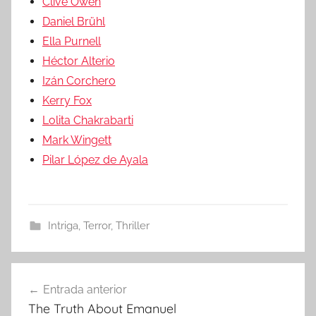
Clive Owen
Daniel Brühl
Ella Purnell
Héctor Alterio
Izán Corchero
Kerry Fox
Lolita Chakrabarti
Mark Wingett
Pilar López de Ayala
Intriga
,
Terror
,
Thriller
Entrada anterior
Navegación
The Truth About Emanuel