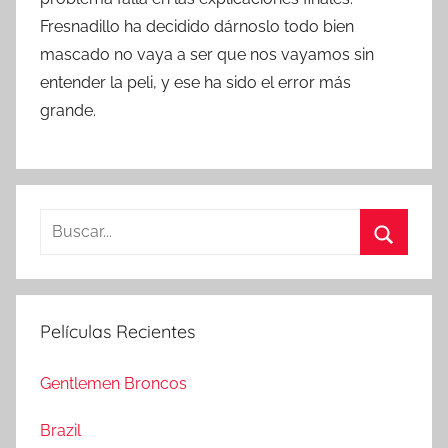
Fresnadillo ha decidido dárnoslo todo bien
mascado no vaya a ser que nos vayamos sin
entender la peli, y ese ha sido el error más
grande.
B
u
B
s
u
c
s
Películas Recientes
a
c
r
a
Gentlemen Broncos
:
r
Brazil