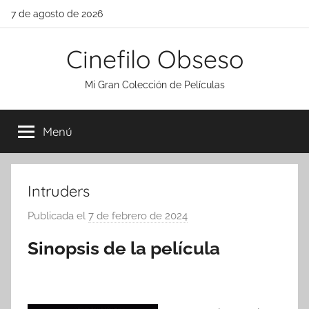
Saltar
7 de agosto de 2026
al
contenido
Cinefilo Obseso
Mi Gran Colección de Películas
Menú
Intruders
Publicada el
7 de febrero de 2024
p
o
Sinopsis de la película
r