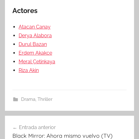
Actores
Atacan Canay
Derya Alabora
Durul Bazan
Erdem Akakce
Meral Çetinkaya
Riza Akin
Drama
,
Thriller
Entrada anterior
Navegación
Black Mirror: Ahora mismo vuelvo (TV)