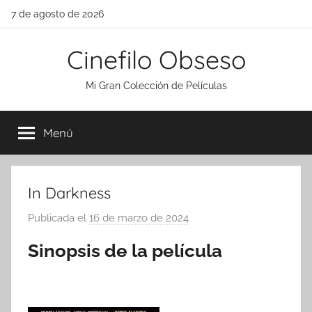
Saltar
7 de agosto de 2026
al
contenido
Cinefilo Obseso
Mi Gran Colección de Películas
Menú
In Darkness
Publicada el
16 de marzo de 2024
p
o
Sinopsis de la película
r