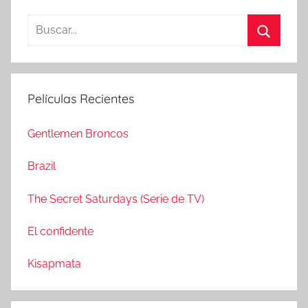
B
u
B
s
u
c
s
Películas Recientes
a
c
r
a
Gentlemen Broncos
:
r
Brazil
The Secret Saturdays (Serie de TV)
El confidente
Kisapmata