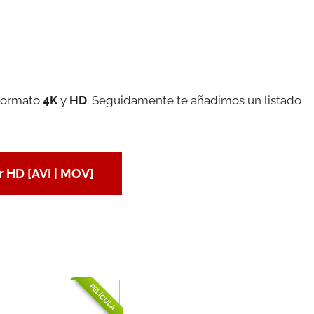
 formato
4K
y
HD
. Seguidamente te añadimos un listado
 HD [AVI | MOV]
PELÍCULA