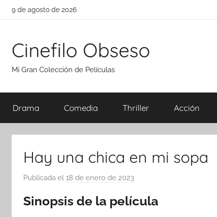
Saltar
9 de agosto de 2026
al
contenido
Cinefilo Obseso
Mi Gran Colección de Películas
Drama
Comedia
Thriller
Acción
Hay una chica en mi sopa
Publicada el
18 de enero de 2023
p
o
Sinopsis de la película
r