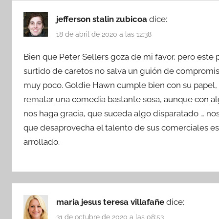
jefferson stalin zubicoa
dice:
18 de abril de 2020 a las 12:38
Bien que Peter Sellers goza de mi favor, pero este p
surtido de caretos no salva un guión de compromis
muy poco. Goldie Hawn cumple bien con su papel,
rematar una comedia bastante sosa, aunque con alg
nos haga gracia, que suceda algo disparatado … n
que desaprovecha el talento de sus comerciales est
arrollado.
maria jesus teresa villafañe
dice:
31 de octubre de 2020 a las 08:53