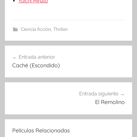
Yuichi Minato
Ciencia ficción
,
Thriller
Entrada anterior
Navegación
Caché (Escondido)
de
entradas
Entrada siguiente
El Remolino
Películas Relacionadas