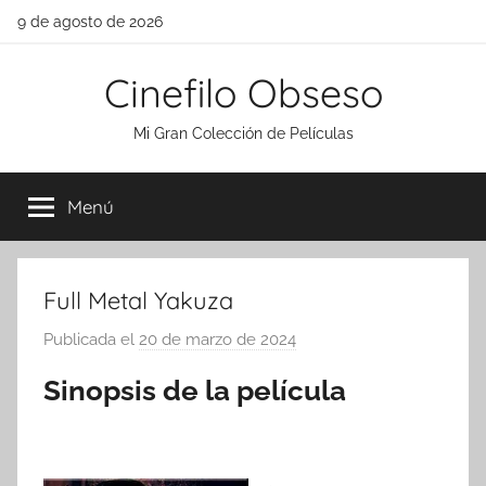
Saltar
9 de agosto de 2026
al
contenido
Cinefilo Obseso
Mi Gran Colección de Películas
Menú
Full Metal Yakuza
Publicada el
20 de marzo de 2024
p
o
Sinopsis de la película
r