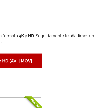
en formato
4K
y
HD
. Seguidamente te añadimos un
s:
 HD [AVI | MOV]
PELÍCULA