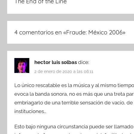
The End of the Line
4 comentarios en «
Fraude: México 2006
»
hector luis solbas
dice:
2 de enero de 2020 a las 06:11
Lo único rescatable es la música y al mismo tiemp
evoca la banda sonora, no es más que una treta pa
embriagarlo de una terrible sensación de vacío, de
instituciones…
Esto bajo ninguna circunstancia puede ser llamad