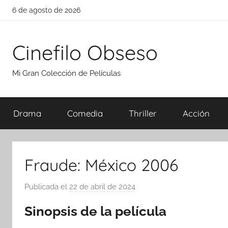
Saltar
6 de agosto de 2026
al
contenido
Cinefilo Obseso
Mi Gran Colección de Películas
Drama
Comedia
Thriller
Acción
Fraude: México 2006
Publicada el
22 de abril de 2024
p
o
Sinopsis de la película
r