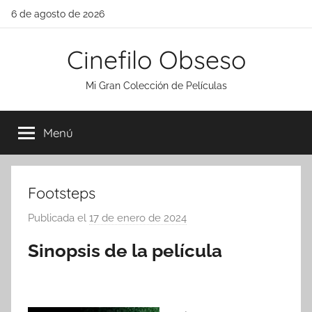
Saltar
6 de agosto de 2026
al
contenido
Cinefilo Obseso
Mi Gran Colección de Películas
Menú
Footsteps
Publicada el
17 de enero de 2024
p
o
Sinopsis de la película
r