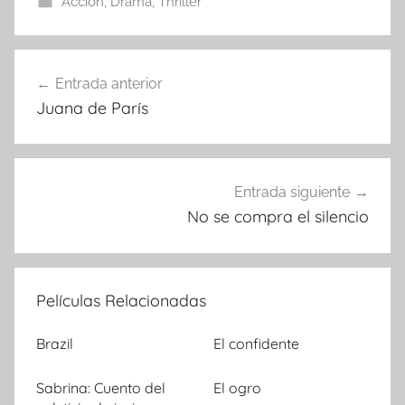
Acción
,
Drama
,
Thriller
Entrada anterior
Navegación
Juana de París
de
entradas
Entrada siguiente
No se compra el silencio
Películas Relacionadas
Brazil
El confidente
Sabrina: Cuento del
El ogro