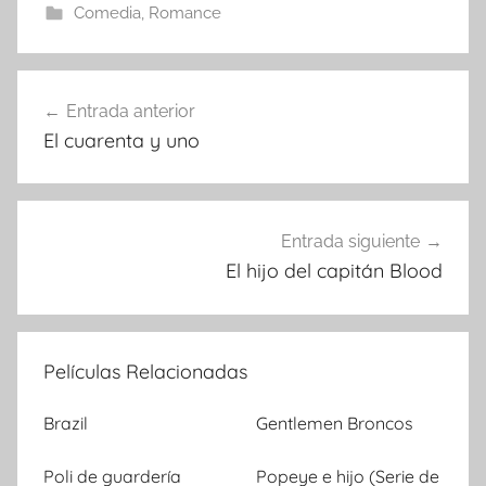
Comedia
,
Romance
Entrada anterior
Navegación
El cuarenta y uno
de
entradas
Entrada siguiente
El hijo del capitán Blood
Películas Relacionadas
Brazil
Gentlemen Broncos
Poli de guardería
Popeye e hijo (Serie de