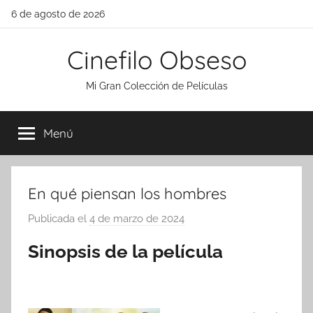
Saltar
6 de agosto de 2026
al
contenido
Cinefilo Obseso
Mi Gran Colección de Películas
Menú
En qué piensan los hombres
Publicada el
4 de marzo de 2024
p
o
Sinopsis de la película
r