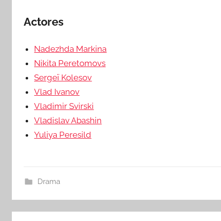
Actores
Nadezhda Markina
Nikita Peretomovs
Sergeï Kolesov
Vlad Ivanov
Vladimir Svirski
Vladislav Abashin
Yuliya Peresild
Drama