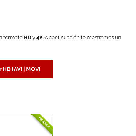
en formato
HD
y
4K
. A continuación te mostramos un
 HD [AVI | MOV]
PELÍCULA