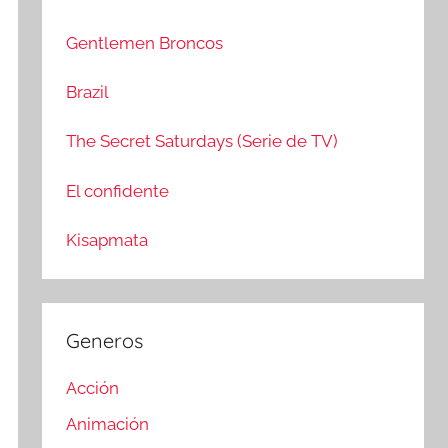
c
r
a
:
Gentlemen Broncos
r
Brazil
The Secret Saturdays (Serie de TV)
El confidente
Kisapmata
Generos
Acción
Animación