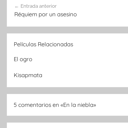
Navegación
Entrada anterior
Réquiem por un asesino
de
entradas
Películas Relacionadas
El ogro
Kisapmata
5 comentarios en «
En la niebla
»