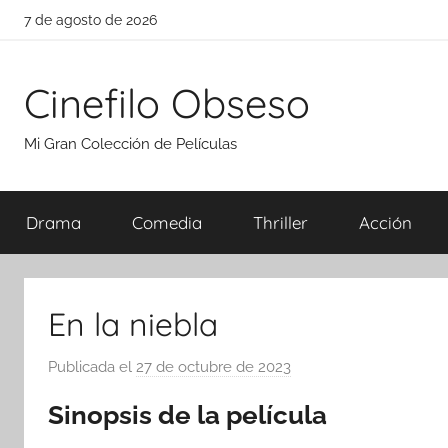
Saltar
7 de agosto de 2026
al
contenido
Cinefilo Obseso
Mi Gran Colección de Películas
Drama
Comedia
Thriller
Acción
En la niebla
Publicada el
27 de octubre de 2023
p
o
Sinopsis de la película
r