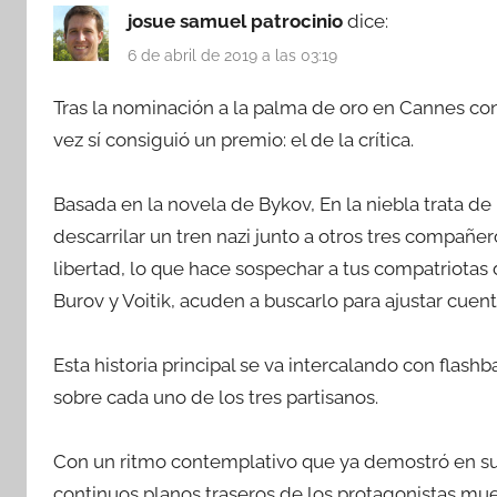
josue samuel patrocinio
dice:
6 de abril de 2019 a las 03:19
Tras la nominación a la palma de oro en Cannes con M
vez sí consiguió un premio: el de la crítica.
Basada en la novela de Bykov, En la niebla trata de
descarrilar un tren nazi junto a otros tres compañ
libertad, lo que hace sospechar a tus compatriotas d
Burov y Voitik, acuden a buscarlo para ajustar cuent
Esta historia principal se va intercalando con flas
sobre cada uno de los tres partisanos.
Con un ritmo contemplativo que ya demostró en su 
continuos planos traseros de los protagonistas mue