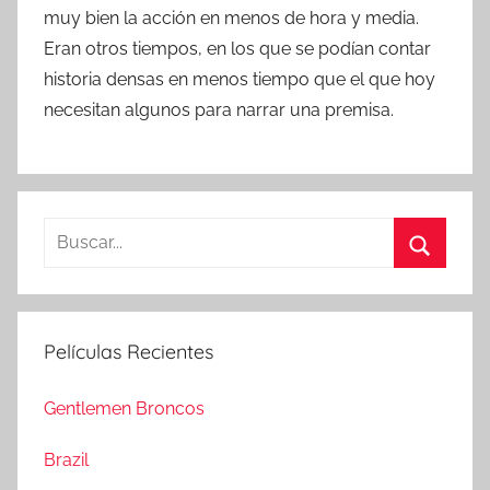
muy bien la acción en menos de hora y media.
Eran otros tiempos, en los que se podían contar
historia densas en menos tiempo que el que hoy
necesitan algunos para narrar una premisa.
B
u
B
s
u
c
s
Películas Recientes
a
c
r
a
Gentlemen Broncos
:
r
Brazil