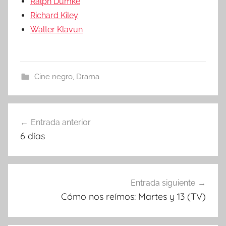
Ralph Dumke
Richard Kiley
Walter Klavun
Cine negro
,
Drama
Entrada anterior
Navegación
6 días
de
entradas
Entrada siguiente
Cómo nos reímos: Martes y 13 (TV)