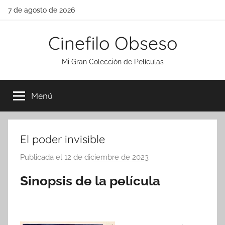
Saltar
7 de agosto de 2026
al
contenido
Cinefilo Obseso
Mi Gran Colección de Películas
Menú
El poder invisible
Publicada el
12 de diciembre de 2023
p
o
Sinopsis de la película
r