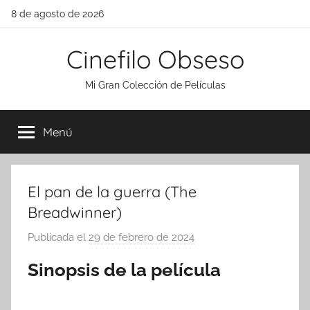
Saltar
8 de agosto de 2026
al
contenido
Cinefilo Obseso
Mi Gran Colección de Películas
Menú
El pan de la guerra (The
Breadwinner)
Publicada el
29 de febrero de 2024
p
o
Sinopsis de la película
r