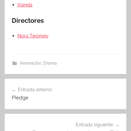
Irlanda
Directores
Nora Twomey
Animación
,
Drama
Entrada anterior
Navegación
Pledge
de
entradas
Entrada siguiente