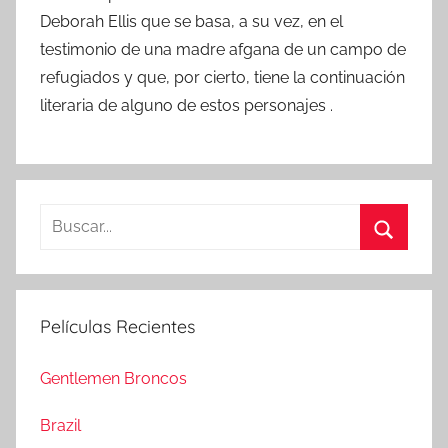
Deborah Ellis que se basa, a su vez, en el
testimonio de una madre afgana de un campo de
refugiados y que, por cierto, tiene la continuación
literaria de alguno de estos personajes .
B
u
B
s
u
c
s
Películas Recientes
a
c
r
a
Gentlemen Broncos
:
r
Brazil