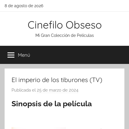
Saltar
8 de agosto de 2026
al
contenido
Cinefilo Obseso
Mi Gran Colección de Películas
Menú
El imperio de los tiburones (TV)
Publicada el
25 de marzo de 2024
p
o
Sinopsis de la película
r