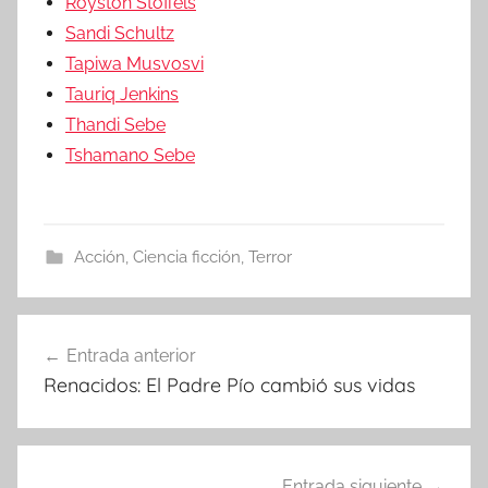
Royston Stoffels
Sandi Schultz
Tapiwa Musvosvi
Tauriq Jenkins
Thandi Sebe
Tshamano Sebe
Acción
,
Ciencia ficción
,
Terror
Entrada anterior
Navegación
Renacidos: El Padre Pío cambió sus vidas
de
entradas
Entrada siguiente