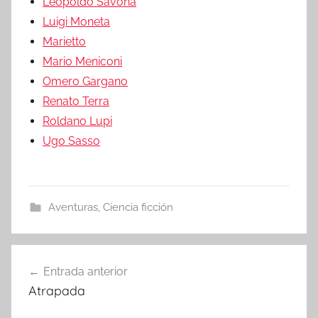
Leopoldo Savona
Luigi Moneta
Marietto
Mario Meniconi
Omero Gargano
Renato Terra
Roldano Lupi
Ugo Sasso
Aventuras
,
Ciencia ficción
Entrada anterior
Navegación
Atrapada
de