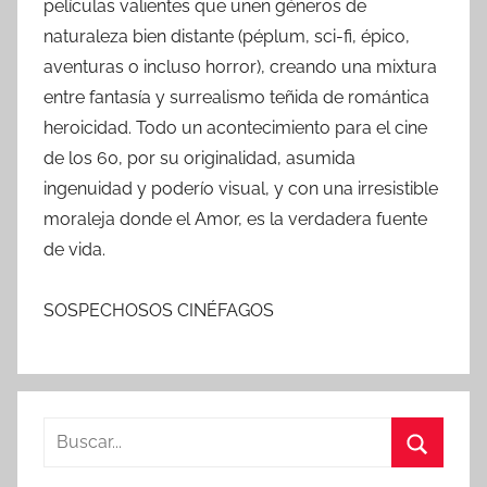
películas valientes que unen géneros de
naturaleza bien distante (péplum, sci-fi, épico,
aventuras o incluso horror), creando una mixtura
entre fantasía y surrealismo teñida de romántica
heroicidad. Todo un acontecimiento para el cine
de los 60, por su originalidad, asumida
ingenuidad y poderío visual, y con una irresistible
moraleja donde el Amor, es la verdadera fuente
de vida.
SOSPECHOSOS CINÉFAGOS
B
u
B