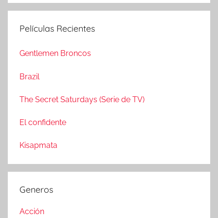
s
u
c
s
Películas Recientes
a
c
r
a
Gentlemen Broncos
:
r
Brazil
The Secret Saturdays (Serie de TV)
El confidente
Kisapmata
Generos
Acción