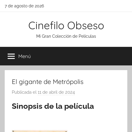
Saltar
7 de agosto de 2026
al
contenido
Cinefilo Obseso
Mi Gran Colección de Películas
Menú
El gigante de Metrópolis
Publicada el
11 de abril de 2024
p
o
Sinopsis de la película
r