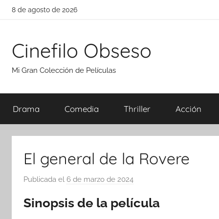
Saltar
8 de agosto de 2026
al
contenido
Cinefilo Obseso
Mi Gran Colección de Películas
Drama
Comedia
Thriller
Acción
El general de la Rovere
Publicada el
6 de marzo de 2024
p
o
Sinopsis de la película
r