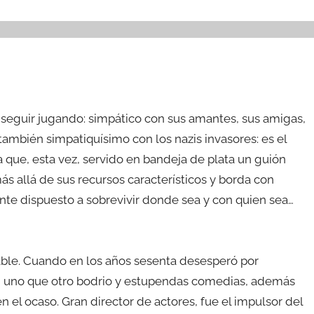
 seguir jugando: simpático con sus amantes, sus amigas,
también simpatiquísimo con los nazis invasores: es el
ca que, esta vez, servido en bandeja de plata un guión
más allá de sus recursos característicos y borda con
ente dispuesto a sobrevivir donde sea y con quien sea…
…
ñable. Cuando en los años sesenta desesperó por
o, uno que otro bodrio y estupendas comedias, además
 en el ocaso. Gran director de actores, fue el impulsor del