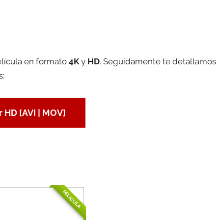
elícula en formato
4K
y
HD
. Seguidamente te detallamos
s:
 HD [AVI | MOV]
PELÍCULA