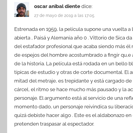
oscar anibal diente
dice:
27 de mayo de 2019 a las 17:05
Estrenada en 1959, la película supone una vuelta a 
abierta , Paisá y Alemania año 0 . Vittorio de Sica d
del estafador profesional que acaba siendo más él 
de espejos del hombre acostumbrado a fingir qu,e an
de la historia. La película está rodada en un bello
típicas de estudio y otras de corte documental. El ar
mitad del metraje, es trepidante y está cargado de 
cárcel, el ritmo se hace mucho más pausado y la acc
personaje. El argumento está al servicio de una refl
momento dado, un personaje reivindica su liberaci
quizá debiste hacer algo . Este es el aldabonazo en 
pretenden traspasar al espectador.