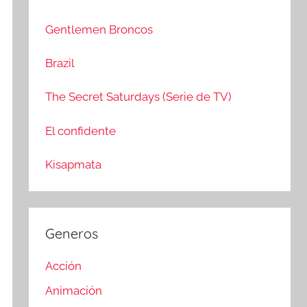
c
r
a
:
Gentlemen Broncos
r
Brazil
The Secret Saturdays (Serie de TV)
El confidente
Kisapmata
Generos
Acción
Animación