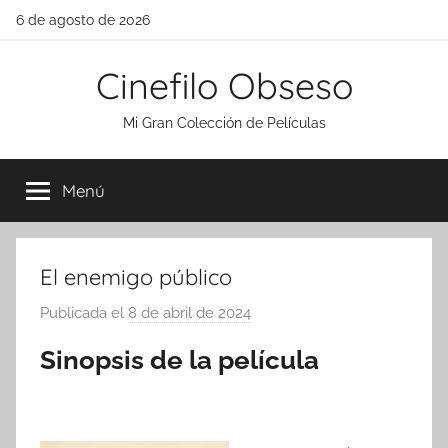
Saltar
6 de agosto de 2026
al
contenido
Cinefilo Obseso
Mi Gran Colección de Películas
Menú
El enemigo público
Publicada el
8 de abril de 2024
p
o
Sinopsis de la película
r