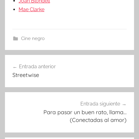
Joan Blondell
Mae Clarke
Cine negro
Entrada anterior
Navegación
Streetwise
de
entradas
Entrada siguiente
Para pasar un buen rato, llama…
(Conectadas al amor)