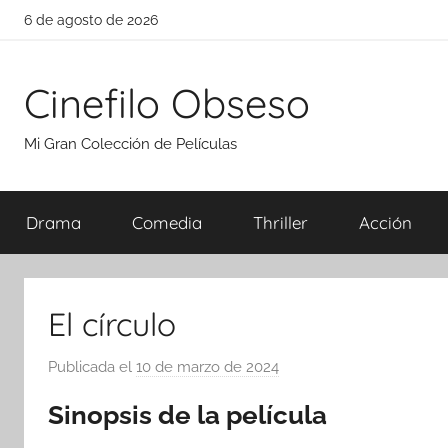
Saltar
6 de agosto de 2026
al
contenido
Cinefilo Obseso
Mi Gran Colección de Películas
Drama
Comedia
Thriller
Acción
El círculo
Publicada el
10 de marzo de 2024
p
o
Sinopsis de la película
r