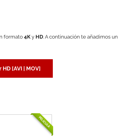
en formato
4K
y
HD
. A continuación te añadimos un
 HD [AVI | MOV]
PELÍCULA