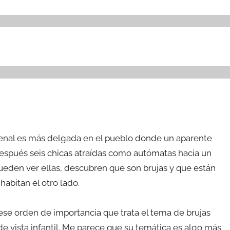
rrenal es más delgada en el pueblo donde un aparente
después seis chicas atraídas como autómatas hacia un
pueden ver ellas, descubren que son brujas y que están
abitan el otro lado.
n ese orden de importancia que trata el tema de brujas
e vista infantil. Me parece que su temática es algo más