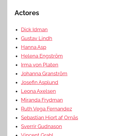
Actores
Dick Idman
Gustav Lindh
Hanna Asp
Helena Engström
Irma von Platen
Johanna Granström
Josefin Asplund
Leona Axelsen
Miranda Frydman
Ruth Vega Fernandez
Sebastian Hiort af Ornäs
Sverrir Gudnason
Vincent Grahl