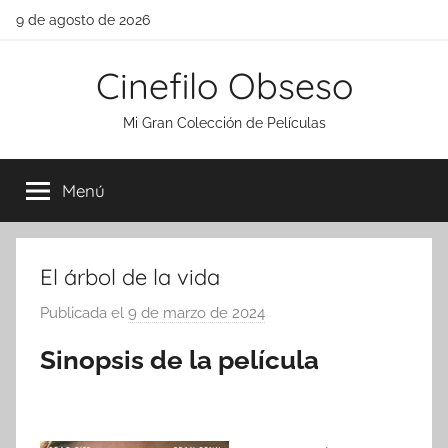
Saltar
9 de agosto de 2026
al
contenido
Cinefilo Obseso
Mi Gran Colección de Películas
Menú
El árbol de la vida
Publicada el
9 de marzo de 2024
p
o
Sinopsis de la película
r