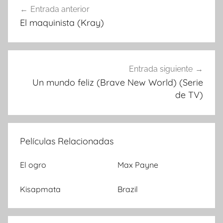
Entrada anterior
Navegación
El maquinista (Kray)
de
entradas
Entrada siguiente
Un mundo feliz (Brave New World) (Serie
de TV)
Películas Relacionadas
El ogro
Max Payne
Kisapmata
Brazil