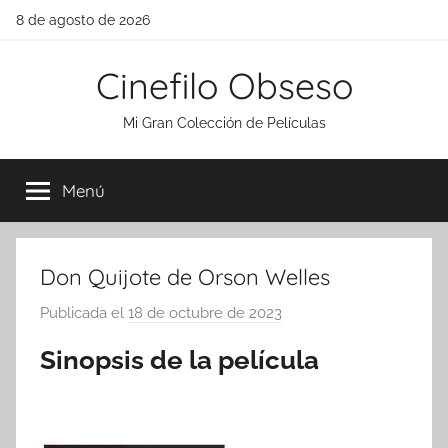
Saltar
8 de agosto de 2026
al
contenido
Cinefilo Obseso
Mi Gran Colección de Películas
Menú
Don Quijote de Orson Welles
Publicada el
18 de octubre de 2023
p
o
Sinopsis de la película
r