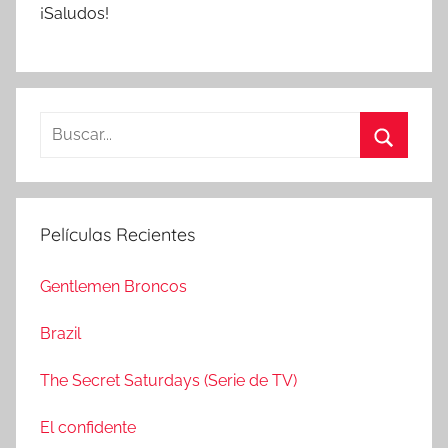
¡Saludos!
B
u
B
s
u
c
s
Películas Recientes
a
c
r
a
Gentlemen Broncos
:
r
Brazil
The Secret Saturdays (Serie de TV)
El confidente