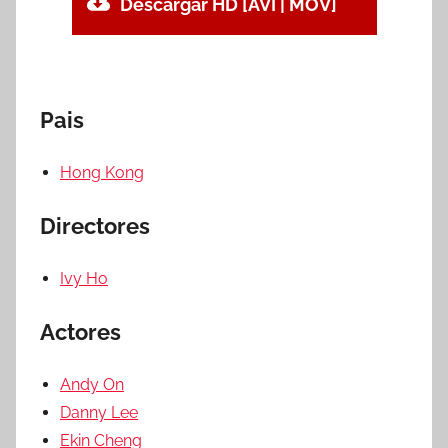
Descargar HD [AVI | MOV]
Pais
Hong Kong
Directores
Ivy Ho
Actores
Andy On
Danny Lee
Ekin Cheng