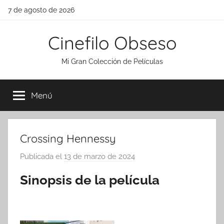
Saltar
7 de agosto de 2026
al
contenido
Cinefilo Obseso
Mi Gran Colección de Películas
Menú
Crossing Hennessy
Publicada el
13 de marzo de 2024
p
o
Sinopsis de la película
r