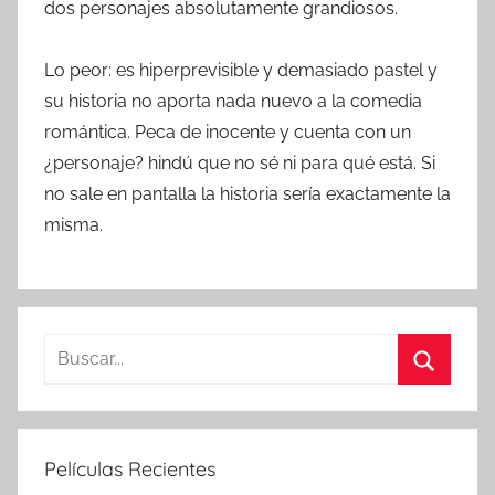
dos personajes absolutamente grandiosos.
Lo peor: es hiperprevisible y demasiado pastel y
su historia no aporta nada nuevo a la comedia
romántica. Peca de inocente y cuenta con un
¿personaje? hindú que no sé ni para qué está. Si
no sale en pantalla la historia sería exactamente la
misma.
B
u
B
s
u
c
s
Películas Recientes
a
c