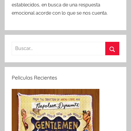
establecidos, en busca de una respuesta
emocional acorde con lo que se nos cuenta.
B
u
B
s
u
c
s
Películas Recientes
a
c
r
a
:
r