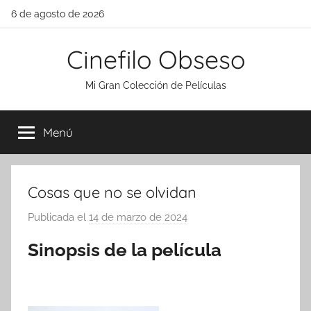
Saltar
6 de agosto de 2026
al
contenido
Cinefilo Obseso
Mi Gran Colección de Películas
Menú
Cosas que no se olvidan
Publicada el
14 de marzo de 2024
p
o
Sinopsis de la película
r