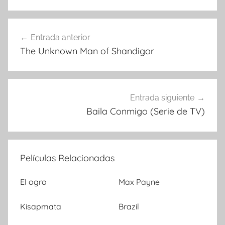
Entrada anterior
Navegación
The Unknown Man of Shandigor
de
entradas
Entrada siguiente
Baila Conmigo (Serie de TV)
Películas Relacionadas
El ogro
Max Payne
Kisapmata
Brazil