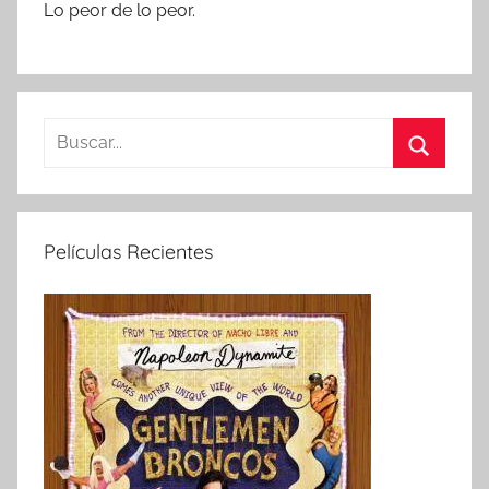
Lo peor de lo peor.
B
u
B
s
u
c
s
Películas Recientes
a
c
r
a
:
r