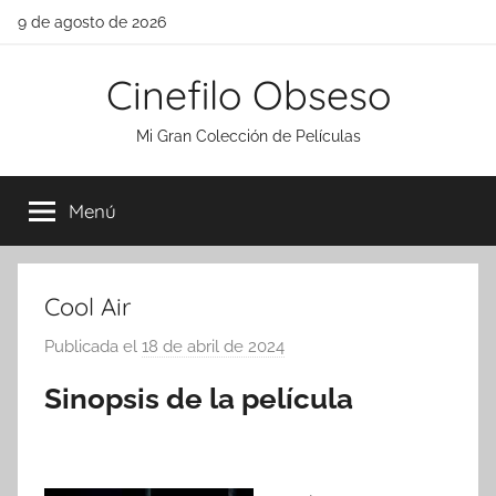
Saltar
9 de agosto de 2026
al
contenido
Cinefilo Obseso
Mi Gran Colección de Películas
Menú
Cool Air
Publicada el
18 de abril de 2024
p
o
Sinopsis de la película
r