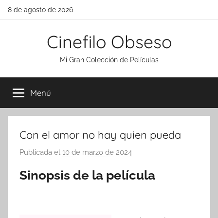
Saltar
8 de agosto de 2026
al
contenido
Cinefilo Obseso
Mi Gran Colección de Películas
Menú
Con el amor no hay quien pueda
Publicada el
10 de marzo de 2024
p
o
Sinopsis de la película
r