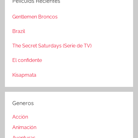
Películas Recientes
a
c
r
a
Gentlemen Broncos
:
r
Brazil
The Secret Saturdays (Serie de TV)
El confidente
Kisapmata
Generos
Acción
Animación
Aventuras