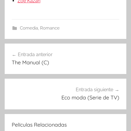
Zoe Kazan
Comedia
,
Romance
Entrada anterior
Navegación
The Manual (C)
de
entradas
Entrada siguiente
Eco moda (Serie de TV)
Películas Relacionadas