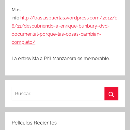
Más
info:
http://traslaspuertas.wordpress.com/2012/0
8/11/descubriendo-a-enrique-bunbury-dvd-
documental-porque-las-cosas-cambian-
completo/
La entrevista a Phil Manzanera es memorable.
B
u
B
s
u
c
s
Películas Recientes
a
c