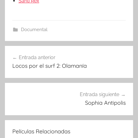
Santi Rex
Documental
Entrada anterior
Navegación
Locos por el surf 2: Olamanía
de
entradas
Entrada siguiente
Sophia Antipolis
Películas Relacionadas