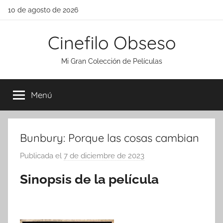
Saltar
10 de agosto de 2026
al
contenido
Cinefilo Obseso
Mi Gran Colección de Películas
Menú
Bunbury: Porque las cosas cambian
Publicada el
7 de diciembre de 2023
p
o
Sinopsis de la película
r