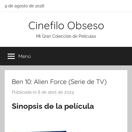
Saltar
9 de agosto de 2026
al
contenido
Cinefilo Obseso
Mi Gran Colección de Películas
Menú
Ben 10: Alien Force (Serie de TV)
Publicada el
8 de abril de 2024
p
o
Sinopsis de la película
r