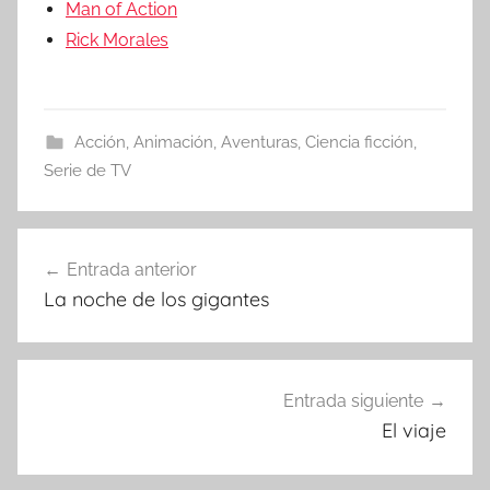
Man of Action
Rick Morales
Acción
,
Animación
,
Aventuras
,
Ciencia ficción
,
Serie de TV
Entrada anterior
Navegación
La noche de los gigantes
de
entradas
Entrada siguiente
El viaje