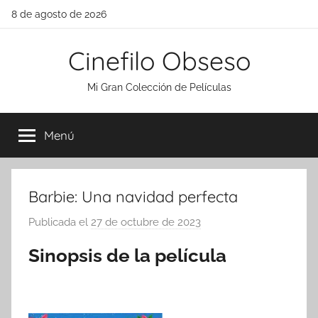
Saltar
8 de agosto de 2026
al
contenido
Cinefilo Obseso
Mi Gran Colección de Películas
Menú
Barbie: Una navidad perfecta
Publicada el
27 de octubre de 2023
p
o
Sinopsis de la película
r