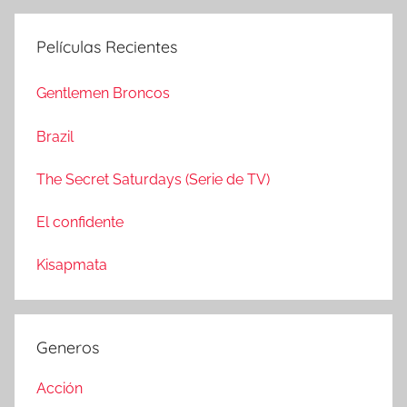
u
c
s
Películas Recientes
a
c
r
a
Gentlemen Broncos
:
r
Brazil
The Secret Saturdays (Serie de TV)
El confidente
Kisapmata
Generos
Acción