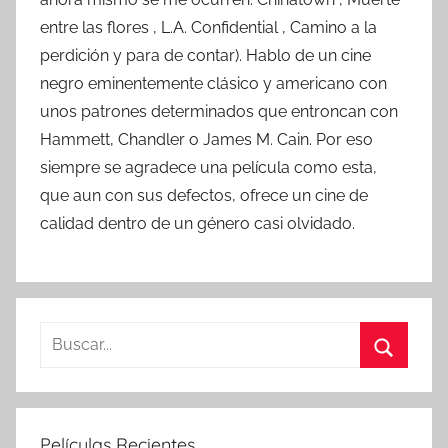
entre las flores , L.A. Confidential , Camino a la
perdición y para de contar). Hablo de un cine
negro eminentemente clásico y americano con
unos patrones determinados que entroncan con
Hammett, Chandler o James M. Cain. Por eso
siempre se agradece una película como esta,
que aun con sus defectos, ofrece un cine de
calidad dentro de un género casi olvidado.
B
u
B
s
u
c
s
Películas Recientes
a