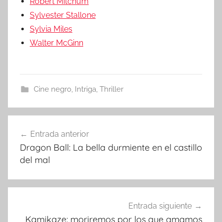
Robert Mitchum
Sylvester Stallone
Sylvia Miles
Walter McGinn
Cine negro
,
Intriga
,
Thriller
Entrada anterior
Navegación
Dragon Ball: La bella durmiente en el castillo
de
del mal
entradas
Entrada siguiente
Kamikaze: moriremos por los que amamos