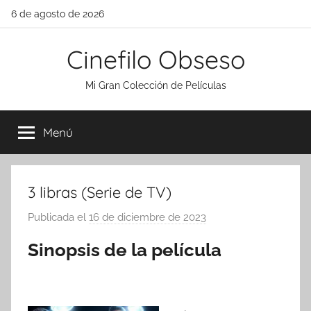
Saltar
6 de agosto de 2026
al
contenido
Cinefilo Obseso
Mi Gran Colección de Películas
Menú
3 libras (Serie de TV)
Publicada el
16 de diciembre de 2023
p
o
Sinopsis de la película
r