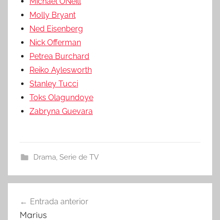
Michael ONeill
Molly Bryant
Ned Eisenberg
Nick Offerman
Petrea Burchard
Reiko Aylesworth
Stanley Tucci
Toks Olagundoye
Zabryna Guevara
Drama
,
Serie de TV
Entrada anterior
Navegación
Marius