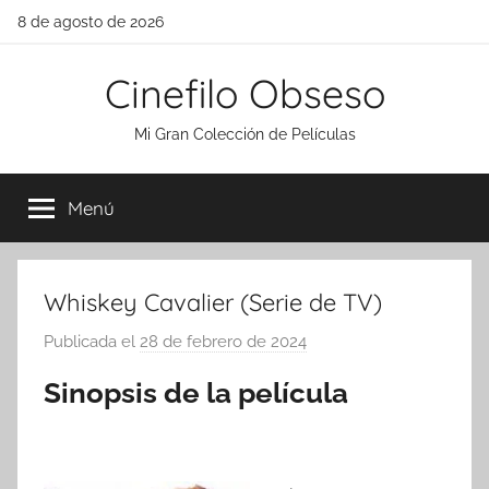
Saltar
8 de agosto de 2026
al
contenido
Cinefilo Obseso
Mi Gran Colección de Películas
Menú
Whiskey Cavalier (Serie de TV)
Publicada el
28 de febrero de 2024
p
o
Sinopsis de la película
r