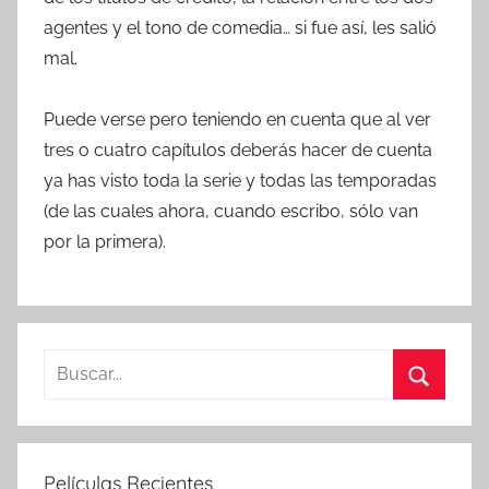
agentes y el tono de comedia… si fue así, les salió
mal.
Puede verse pero teniendo en cuenta que al ver
tres o cuatro capítulos deberás hacer de cuenta
ya has visto toda la serie y todas las temporadas
(de las cuales ahora, cuando escribo, sólo van
por la primera).
B
u
B
s
u
c
s
Películas Recientes
a