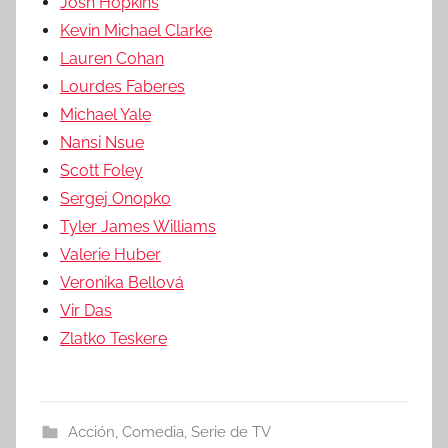
Josh Hopkins
Kevin Michael Clarke
Lauren Cohan
Lourdes Faberes
Michael Yale
Nansi Nsue
Scott Foley
Sergej Onopko
Tyler James Williams
Valerie Huber
Veronika Bellová
Vir Das
Zlatko Teskere
Acción
,
Comedia
,
Serie de TV