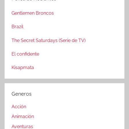
c
r
a
Gentlemen Broncos
:
r
Brazil
The Secret Saturdays (Serie de TV)
El confidente
Kisapmata
Generos
Acción
Animación
Aventuras