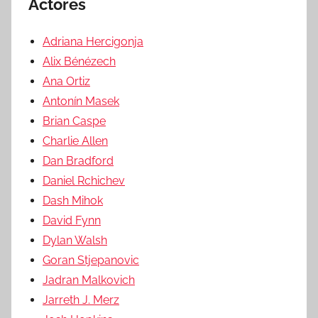
Actores
Adriana Hercigonja
Alix Bénézech
Ana Ortiz
Antonín Masek
Brian Caspe
Charlie Allen
Dan Bradford
Daniel Rchichev
Dash Mihok
David Fynn
Dylan Walsh
Goran Stjepanovic
Jadran Malkovich
Jarreth J. Merz