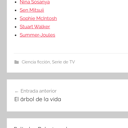
Nina Sosanya
Sen Mitsuji
Sophie McIntosh
Stuart Walker
Summer-Joules
Ciencia ficción
,
Serie de TV
Navegación
Entrada anterior
El árbol de la vida
de
entradas