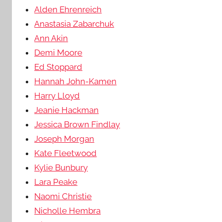
Alden Ehrenreich
Anastasia Zabarchuk
Ann Akin
Demi Moore
Ed Stoppard
Hannah John-Kamen
Harry Lloyd
Jeanie Hackman
Jessica Brown Findlay
Joseph Morgan
Kate Fleetwood
Kylie Bunbury
Lara Peake
Naomi Christie
Nicholle Hembra