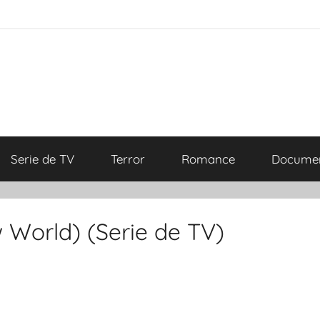
Serie de TV
Terror
Romance
Documen
 World) (Serie de TV)