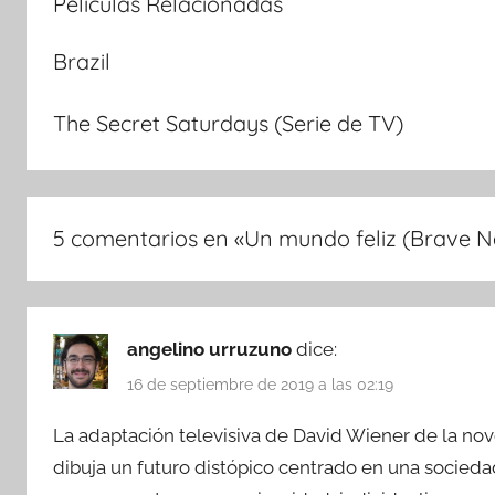
Películas Relacionadas
Brazil
The Secret Saturdays (Serie de TV)
5 comentarios en «
Un mundo feliz (Brave N
angelino urruzuno
dice:
16 de septiembre de 2019 a las 02:19
La adaptación televisiva de David Wiener de la no
dibuja un futuro distópico centrado en una socie