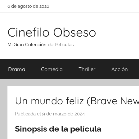
Saltar
6 de agosto de 2026
al
contenido
Cinefilo Obseso
Mi Gran Colección de Películas
Drama
Comedia
Thriller
Acción
Un mundo feliz (Brave New
Publicada el
9 de marzo de 2024
p
o
Sinopsis de la película
r