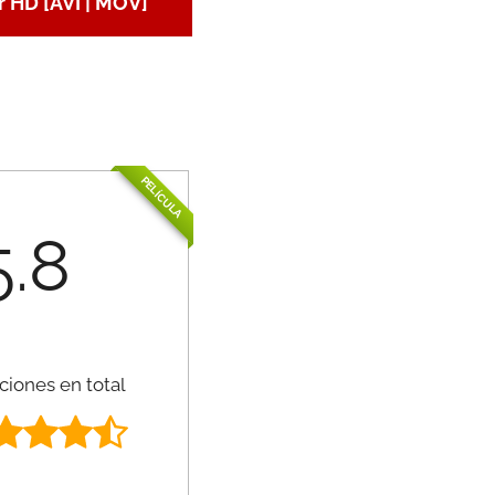
 HD [AVI | MOV]
PELÍCULA
5.8
ciones en total