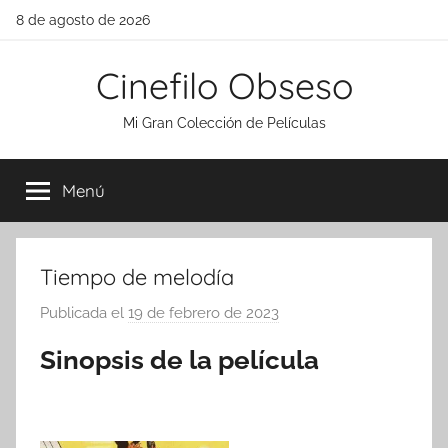
Saltar
8 de agosto de 2026
al
contenido
Cinefilo Obseso
Mi Gran Colección de Películas
Menú
Tiempo de melodía
Publicada el
19 de febrero de 2023
p
o
Sinopsis de la película
r