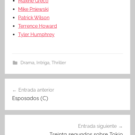
Maxine Greco
Mike Pniewski
Patrick Wilson
Terrence Howard
Tyler Humphrey
Drama
,
Intriga
,
Thriller
Entrada anterior
Navegación
Esposados (C)
de
entradas
Entrada siguiente
Treinta segundos sobre Tokio