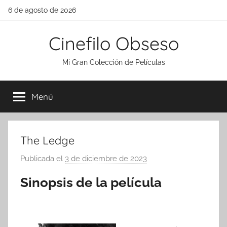
Saltar
6 de agosto de 2026
al
contenido
Cinefilo Obseso
Mi Gran Colección de Películas
Menú
The Ledge
Publicada el
3 de diciembre de 2023
p
o
Sinopsis de la película
r