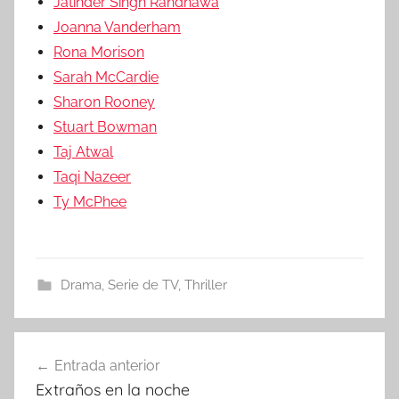
Jatinder Singh Randhawa
Joanna Vanderham
Rona Morison
Sarah McCardie
Sharon Rooney
Stuart Bowman
Taj Atwal
Taqi Nazeer
Ty McPhee
Drama
,
Serie de TV
,
Thriller
Entrada anterior
Navegación
Extraños en la noche