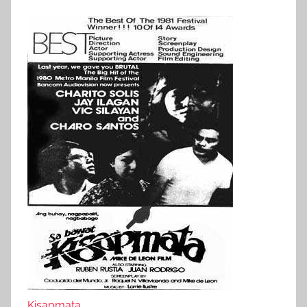
Kisapmata