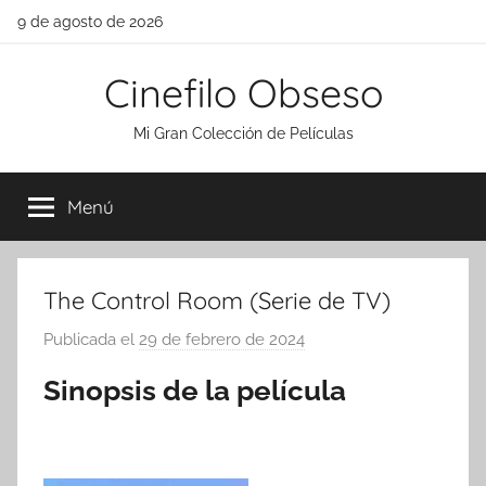
Saltar
9 de agosto de 2026
al
contenido
Cinefilo Obseso
Mi Gran Colección de Películas
Menú
The Control Room (Serie de TV)
Publicada el
29 de febrero de 2024
p
o
Sinopsis de la película
r