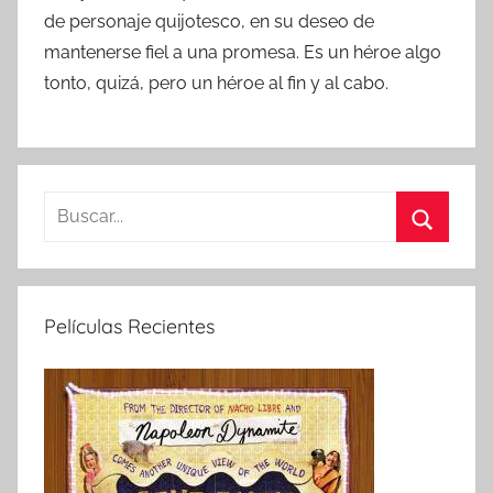
de personaje quijotesco, en su deseo de
mantenerse fiel a una promesa. Es un héroe algo
tonto, quizá, pero un héroe al fin y al cabo.
B
u
B
s
u
c
s
Películas Recientes
a
c
r
a
:
r