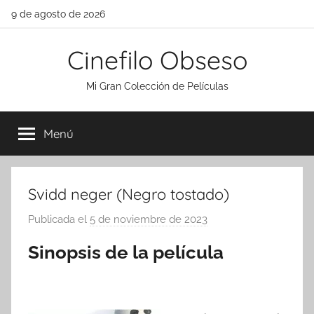
Saltar
9 de agosto de 2026
al
contenido
Cinefilo Obseso
Mi Gran Colección de Películas
Menú
Svidd neger (Negro tostado)
Publicada el
5 de noviembre de 2023
p
o
Sinopsis de la película
r