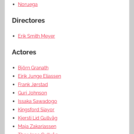
Noruega
Directores
Erik Smith Meyer
Actores
Björn Granath
Eirik Junge Eliassen
Frank Jørstad
Guri Johnson
Issaka Sawadogo
Kingsford Siayor
Kjersti Lid Gullvåg
Maja Zakariassen