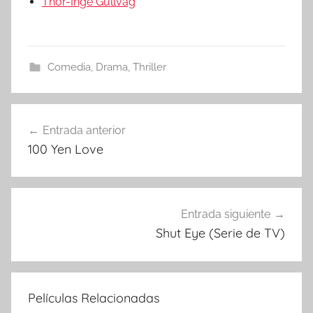
Thor-Inge Gullvåg
Comedia
,
Drama
,
Thriller
Entrada anterior
Navegación
100 Yen Love
de
entradas
Entrada siguiente
Shut Eye (Serie de TV)
Películas Relacionadas