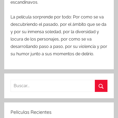
escandinavos.
La película sorprende por todo: Por como se va
descubriendo el pasado, por el ámbito que se da
y por su inmensa soledad, por la diversidad y
locura de los personajes, por como se va
desarrollando paso a paso, por su violencia y por
su humor junto a sus momentos de delirio.
B
u
B
s
u
c
s
Películas Recientes
a
c