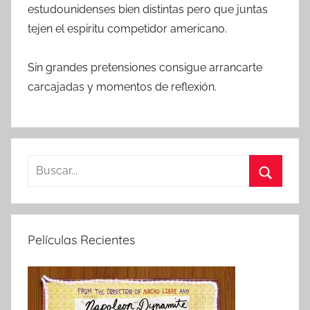
estudounidenses bien distintas pero que juntas
tejen el espiritu competidor americano.
Sin grandes pretensiones consigue arrancarte
carcajadas y momentos de reflexión.
B
u
B
s
u
c
s
Películas Recientes
a
c
r
a
:
r