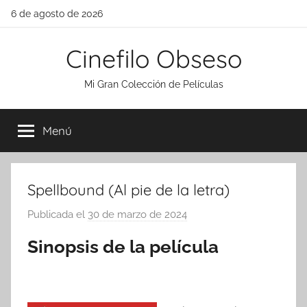
Saltar
6 de agosto de 2026
al
contenido
Cinefilo Obseso
Mi Gran Colección de Películas
Menú
Spellbound (Al pie de la letra)
Publicada el
30 de marzo de 2024
p
o
Sinopsis de la película
r