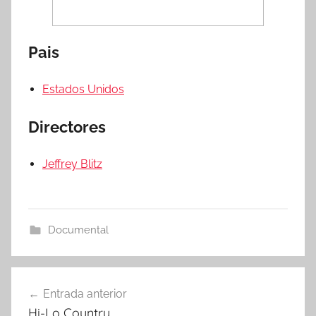
Pais
Estados Unidos
Directores
Jeffrey Blitz
Documental
Entrada anterior
Navegación
Hi-Lo Country