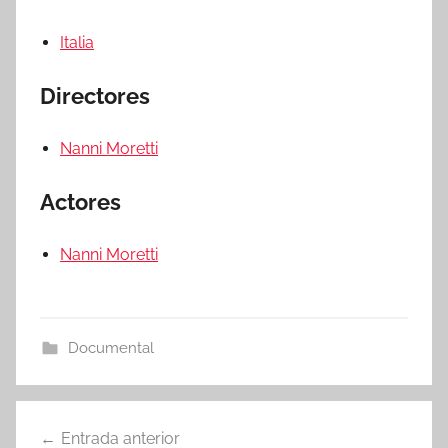
Italia
Directores
Nanni Moretti
Actores
Nanni Moretti
Documental
Entrada anterior
Navegación