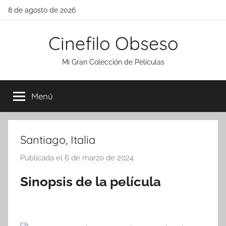
Saltar
8 de agosto de 2026
al
contenido
Cinefilo Obseso
Mi Gran Colección de Películas
Menú
Santiago, Italia
Publicada el
6 de marzo de 2024
p
o
Sinopsis de la película
r