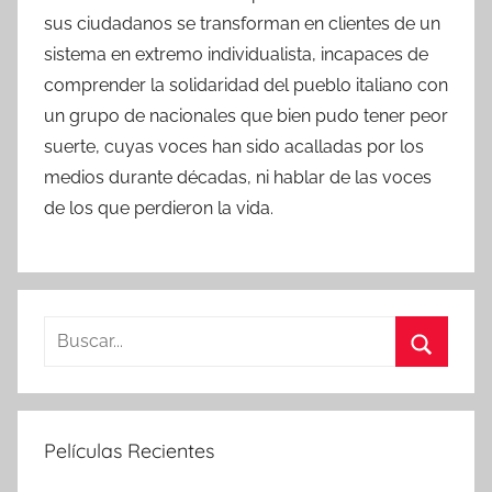
sus ciudadanos se transforman en clientes de un
sistema en extremo individualista, incapaces de
comprender la solidaridad del pueblo italiano con
un grupo de nacionales que bien pudo tener peor
suerte, cuyas voces han sido acalladas por los
medios durante décadas, ni hablar de las voces
de los que perdieron la vida.
B
u
B
s
u
c
s
Películas Recientes
a
c
r