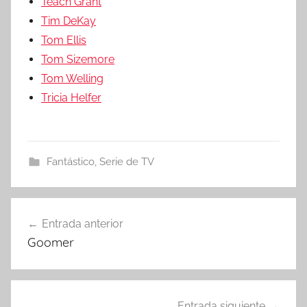
Teach Grant
Tim DeKay
Tom Ellis
Tom Sizemore
Tom Welling
Tricia Helfer
Fantástico
,
Serie de TV
Entrada anterior
Navegación
Goomer
de
entradas
Entrada siguiente