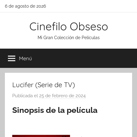
Saltar
6 de agosto de 2026
al
contenido
Cinefilo Obseso
Mi Gran Colección de Películas
Menú
Lucifer (Serie de TV)
Publicada el
25 de febrero de 2024
p
o
Sinopsis de la película
r