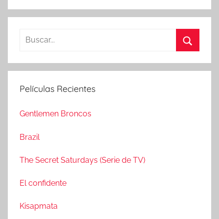
B
u
B
s
u
c
s
Películas Recientes
a
c
r
a
Gentlemen Broncos
:
r
Brazil
The Secret Saturdays (Serie de TV)
El confidente
Kisapmata