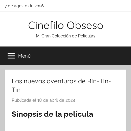
Saltar
7 de agosto de 2026
al
contenido
Cinefilo Obseso
Mi Gran Colección de Películas
Menú
Las nuevas aventuras de Rin-Tin-
Tin
Publicada el
18 de abril de 2024
p
o
Sinopsis de la película
r