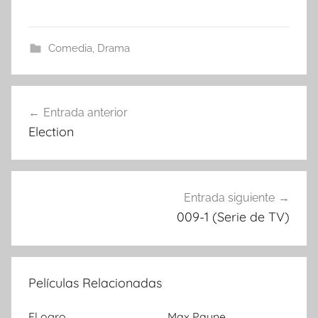
Comedia
,
Drama
Entrada anterior
Navegación
Election
de
entradas
Entrada siguiente
009-1 (Serie de TV)
Películas Relacionadas
El ogro
Max Payne