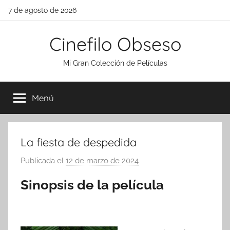
Saltar
7 de agosto de 2026
al
contenido
Cinefilo Obseso
Mi Gran Colección de Películas
Menú
La fiesta de despedida
Publicada el
12 de marzo de 2024
p
o
Sinopsis de la película
r