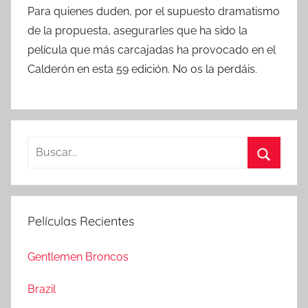
Para quienes duden, por el supuesto dramatismo
de la propuesta, asegurarles que ha sido la
película que más carcajadas ha provocado en el
Calderón en esta 59 edición. No os la perdáis.
B
u
B
s
u
c
s
Películas Recientes
a
c
r
a
Gentlemen Broncos
:
r
Brazil