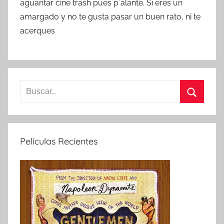
aguantar cine trash pues p´alante. Si eres un
amargado y no te gusta pasar un buen rato, ni te
acerques
B
u
B
s
u
c
s
Películas Recientes
a
c
r
a
:
r