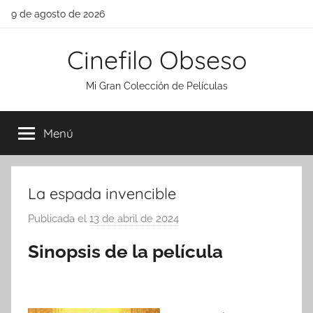
Saltar
9 de agosto de 2026
al
contenido
Cinefilo Obseso
Mi Gran Colección de Películas
Menú
La espada invencible
Publicada el
13 de abril de 2024
p
o
Sinopsis de la película
r