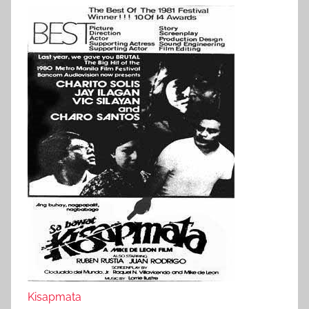
Kisapmata