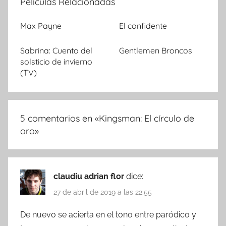
Películas Relacionadas
Max Payne
El confidente
Sabrina: Cuento del
Gentlemen Broncos
solsticio de invierno
(TV)
5 comentarios en «
Kingsman: El círculo de
oro
»
claudiu adrian flor
dice:
27 de abril de 2019 a las 22:55
De nuevo se acierta en el tono entre paródico y