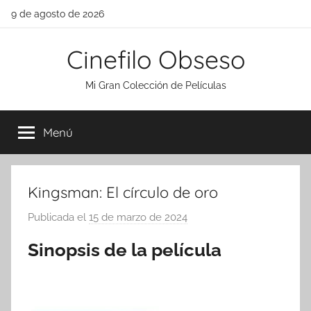
Saltar
9 de agosto de 2026
al
contenido
Cinefilo Obseso
Mi Gran Colección de Películas
Menú
Kingsman: El círculo de oro
Publicada el
15 de marzo de 2024
p
o
Sinopsis de la película
r