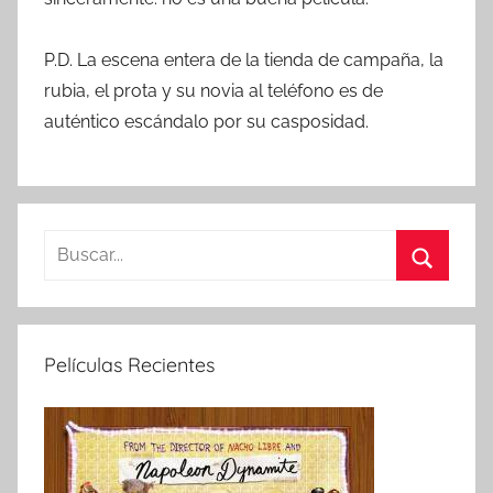
P.D. La escena entera de la tienda de campaña, la
rubia, el prota y su novia al teléfono es de
auténtico escándalo por su casposidad.
B
u
B
s
u
c
s
Películas Recientes
a
c
r
a
:
r