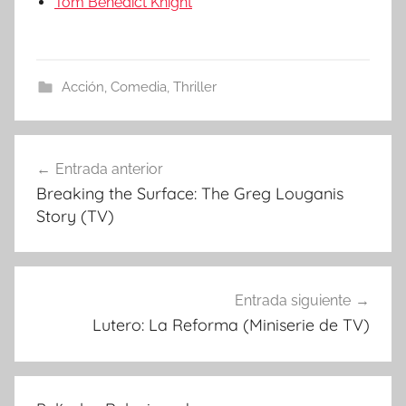
Tom Benedict Knight
Acción
,
Comedia
,
Thriller
Entrada anterior
Navegación
Breaking the Surface: The Greg Louganis
de
Story (TV)
entradas
Entrada siguiente
Lutero: La Reforma (Miniserie de TV)