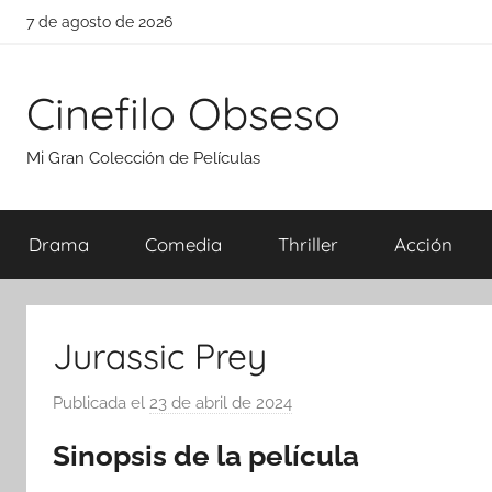
Saltar
7 de agosto de 2026
al
contenido
Cinefilo Obseso
Mi Gran Colección de Películas
Drama
Comedia
Thriller
Acción
Jurassic Prey
Publicada el
23 de abril de 2024
p
o
Sinopsis de la película
r