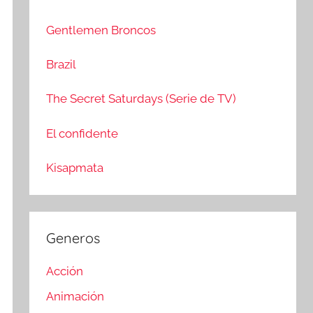
c
r
a
:
Gentlemen Broncos
r
Brazil
The Secret Saturdays (Serie de TV)
El confidente
Kisapmata
Generos
Acción
Animación