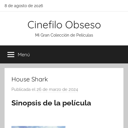
Saltar
8 de agosto de 2026
al
contenido
Cinefilo Obseso
Mi Gran Colección de Películas
Menú
House Shark
Publicada el
26 de marzo de 2024
p
o
Sinopsis de la película
r