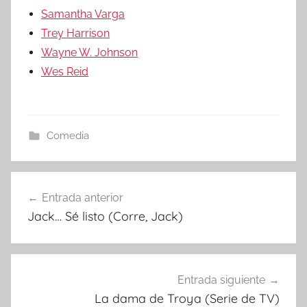
Samantha Varga
Trey Harrison
Wayne W. Johnson
Wes Reid
Comedia
Entrada anterior
Navegación
Jack… Sé listo (Corre, Jack)
de
entradas
Entrada siguiente
La dama de Troya (Serie de TV)