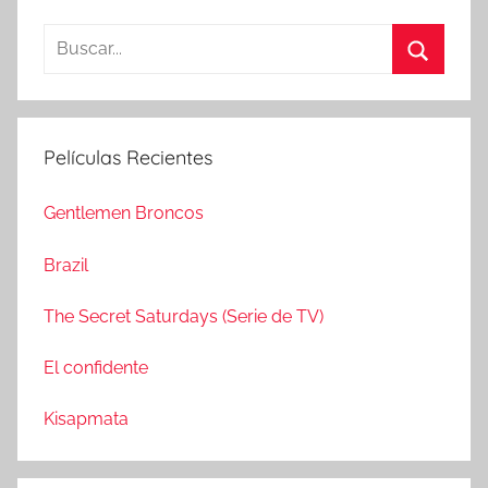
B
u
B
s
u
c
s
Películas Recientes
a
c
r
a
Gentlemen Broncos
:
r
Brazil
The Secret Saturdays (Serie de TV)
El confidente
Kisapmata