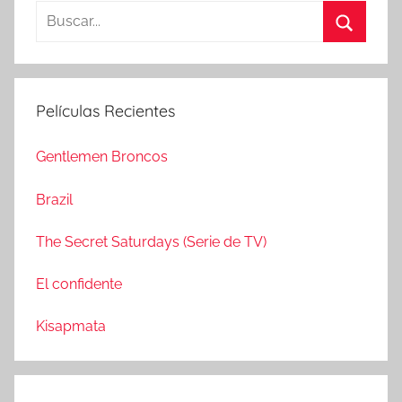
B
u
B
s
u
c
s
Películas Recientes
a
c
r
a
Gentlemen Broncos
:
r
Brazil
The Secret Saturdays (Serie de TV)
El confidente
Kisapmata