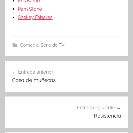
Kris Kamm
Pam Stone
Shelley Fabares
Comedia
,
Serie de TV
Entrada anterior
Navegación
Casa de muñecas
de
entradas
Entrada siguiente
Resistencia