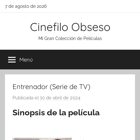
Saltar
7 de agosto de 2026
al
contenido
Cinefilo Obseso
Mi Gran Colección de Películas
Menú
Entrenador (Serie de TV)
Publicada el
10 de abril de 2024
p
o
Sinopsis de la película
r