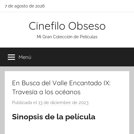
Saltar
7 de agosto de 2026
al
contenido
Cinefilo Obseso
Mi Gran Colección de Películas
Menú
En Busca del Valle Encantado IX:
Travesía a los océanos
Publicada el
13 de diciembre de 2023
p
o
Sinopsis de la película
r