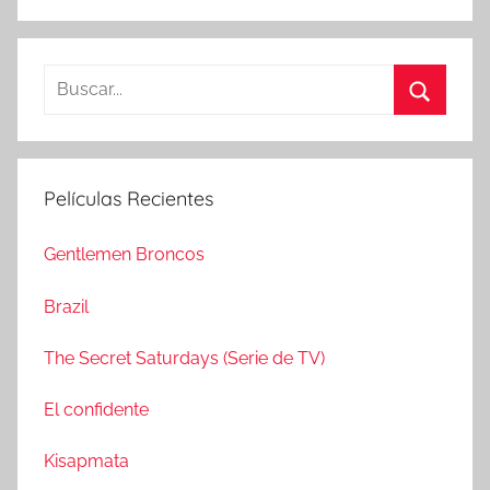
B
u
B
s
u
c
s
Películas Recientes
a
c
r
a
Gentlemen Broncos
:
r
Brazil
The Secret Saturdays (Serie de TV)
El confidente
Kisapmata