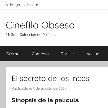
Saltar
6 de agosto de 2026
al
contenido
Cinefilo Obseso
Mi Gran Colección de Películas
Drama
Comedia
Thriller
Acción
El secreto de los incas
Publicada el
5 de agosto de 2024
p
o
Sinopsis de la película
r