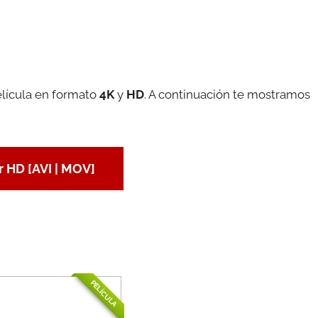
elícula en formato
4K
y
HD
. A continuación te mostramos
 HD [AVI | MOV]
PELÍCULA