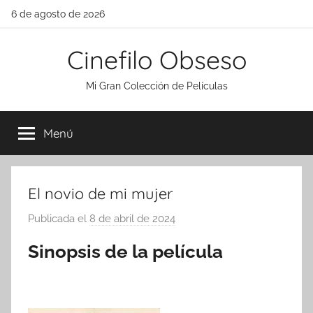
Saltar
6 de agosto de 2026
al
contenido
Cinefilo Obseso
Mi Gran Colección de Películas
Menú
El novio de mi mujer
Publicada el
8 de abril de 2024
p
o
Sinopsis de la película
r