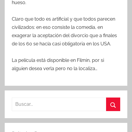
hueso.
Claro que todo es artificial y que todos parecen
civilizados: en eso consiste la comedia, en
exagerar la aceptación del divorcio que a finales
de los 60 se hacía casi obligatoria en los USA.
La película está disponible en Filmin, por si
alguien desea verla pero no la localiza…
B
u
B
s
u
c
s