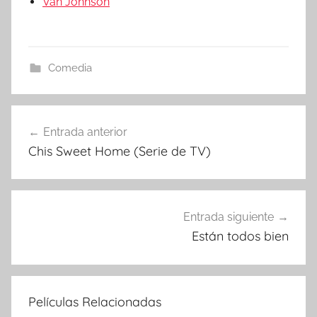
Van Johnson
Comedia
Entrada anterior
Navegación
Chis Sweet Home (Serie de TV)
de
entradas
Entrada siguiente
Están todos bien
Películas Relacionadas