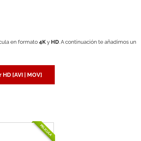
ícula en formato
4K
y
HD
. A continuación te añadimos un
 HD [AVI | MOV]
PELÍCULA