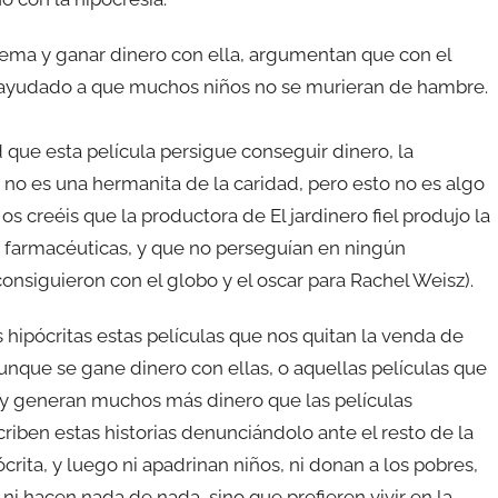
 tema y ganar dinero con ella, argumentan que con el
r ayudado a que muchos niños no se murieran de hambre.
que esta película persigue conseguir dinero, la
a no es una hermanita de la caridad, pero esto no es algo
s creéis que la productora de El jardinero fiel produjo la
s farmacéuticas, y que no perseguían en ningún
onsiguieron con el globo y el oscar para Rachel Weisz).
hipócritas estas películas que nos quitan la venda de
nque se gane dinero con ellas, o aquellas películas que
a y generan muchos más dinero que las películas
criben estas historias denunciándolo ante el resto de la
pócrita, y luego ni apadrinan niños, ni donan a los pobres,
ni hacen nada de nada, sino que prefieren vivir en la