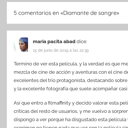
5 comentarios en «
Diamante de sangre
»
maria pacita abad
dice:
15 de junio de 2019 a las 22:39
Termino de ver esta película, y la verdad es que 
mezcla de cine de acción y aventuras con el cine d
excelentes del trío protagonista, destacando sobr
y la excelente fotografía que suele acompañar casi 
Así que entro a filmaffinity y decido valorar esta pel
críticas del resto de usuarios, y me vuelvo a sorpre
dispongo a ver porque ha disgustado esta películ
esgrimen no tienen nada que ver con la película sin