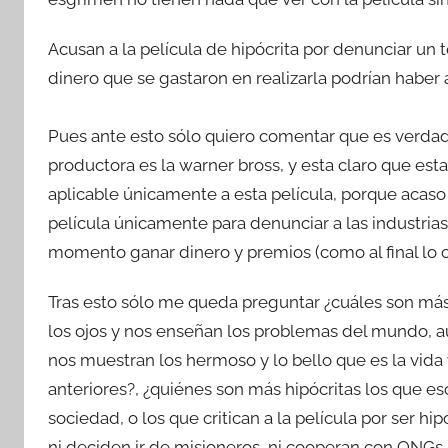
Acusan a la película de hipócrita por denunciar un
dinero que se gastaron en realizarla podrían habe
Pues ante esto sólo quiero comentar que es verdad 
productora es la warner bross, y esta claro que est
aplicable únicamente a esta película, porque acaso o
película únicamente para denunciar a las industria
momento ganar dinero y premios (como al final lo c
Tras esto sólo me queda preguntar ¿cuáles son más 
los ojos y nos enseñan los problemas del mundo, au
nos muestran los hermoso y lo bello que es la vid
anteriores?, ¿quiénes son más hipócritas los que es
sociedad, o los que critican a la película por ser hi
ni deciden ir de misioneros, ni cooperan con ONGs, 