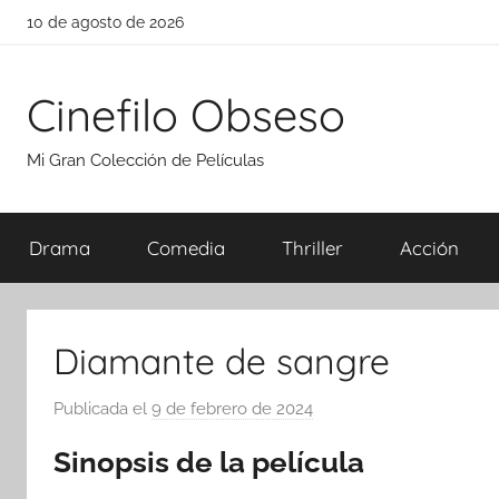
Saltar
10 de agosto de 2026
al
contenido
Cinefilo Obseso
Mi Gran Colección de Películas
Drama
Comedia
Thriller
Acción
Diamante de sangre
Publicada el
9 de febrero de 2024
p
o
Sinopsis de la película
r