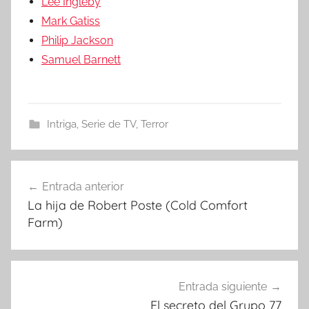
Lee Ingleby
Mark Gatiss
Philip Jackson
Samuel Barnett
Intriga
,
Serie de TV
,
Terror
Entrada anterior
Navegación
La hija de Robert Poste (Cold Comfort
de
Farm)
entradas
Entrada siguiente
El secreto del Grupo 77