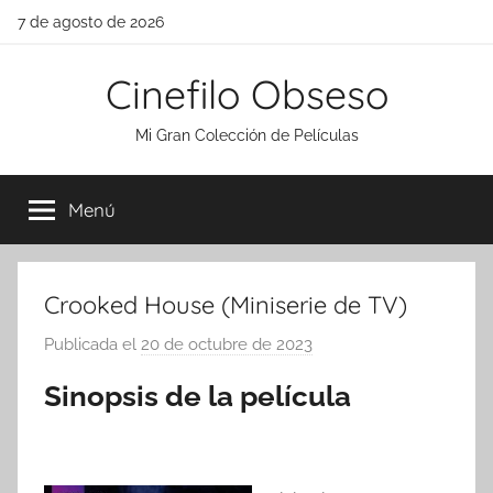
Saltar
7 de agosto de 2026
al
contenido
Cinefilo Obseso
Mi Gran Colección de Películas
Menú
Crooked House (Miniserie de TV)
Publicada el
20 de octubre de 2023
p
o
Sinopsis de la película
r