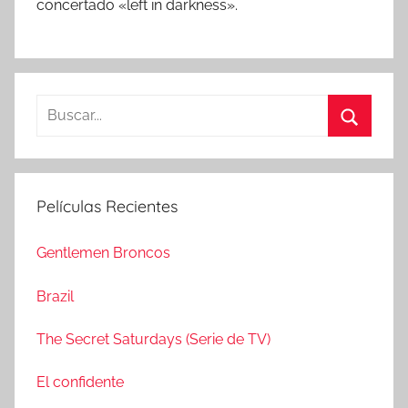
concertado «left in darkness».
B
u
B
s
u
c
s
Películas Recientes
a
c
r
a
Gentlemen Broncos
:
r
Brazil
The Secret Saturdays (Serie de TV)
El confidente