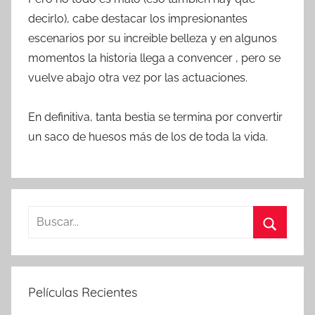
decirlo), cabe destacar los impresionantes
escenarios por su increible belleza y en algunos
momentos la historia llega a convencer , pero se
vuelve abajo otra vez por las actuaciones.
En definitiva, tanta bestia se termina por convertir
un saco de huesos más de los de toda la vida.
B
u
B
s
u
c
s
Películas Recientes
a
c
r