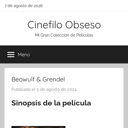
Saltar
7 de agosto de 2026
al
contenido
Cinefilo Obseso
Mi Gran Colección de Películas
Menú
Beowulf & Grendel
Publicada el
5 de agosto de 2024
p
o
Sinopsis de la película
r