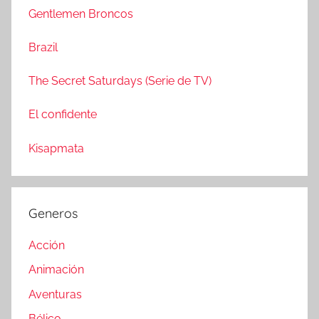
a
Gentlemen Broncos
:
r
Brazil
The Secret Saturdays (Serie de TV)
El confidente
Kisapmata
Generos
Acción
Animación
Aventuras
Bélico