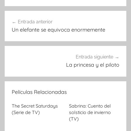
Entrada anterior
Navegación
Un elefante se equivoca enormemente
de
entradas
Entrada siguiente
La princesa y el piloto
Películas Relacionadas
The Secret Saturdays
Sabrina: Cuento del
(Serie de TV)
solsticio de invierno
(TV)