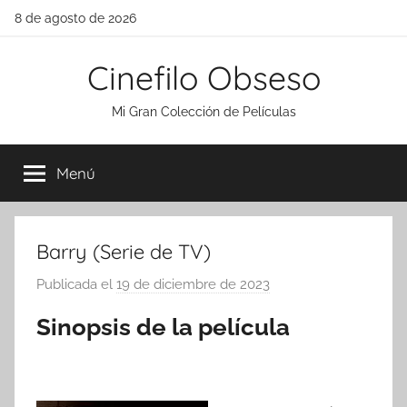
Saltar
8 de agosto de 2026
al
contenido
Cinefilo Obseso
Mi Gran Colección de Películas
Menú
Barry (Serie de TV)
Publicada el
19 de diciembre de 2023
p
o
Sinopsis de la película
r