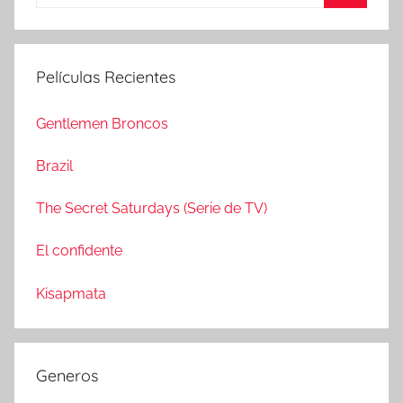
u
B
s
u
c
s
Películas Recientes
a
c
r
a
Gentlemen Broncos
:
r
Brazil
The Secret Saturdays (Serie de TV)
El confidente
Kisapmata
Generos