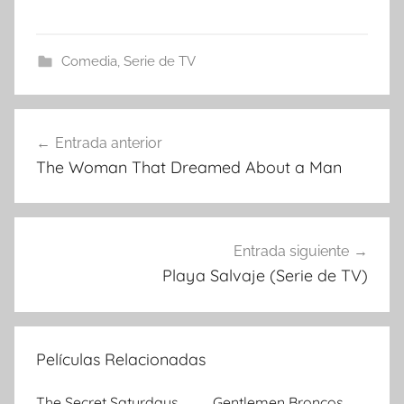
Comedia
,
Serie de TV
Entrada anterior
Navegación
The Woman That Dreamed About a Man
de
entradas
Entrada siguiente
Playa Salvaje (Serie de TV)
Películas Relacionadas
The Secret Saturdays
Gentlemen Broncos