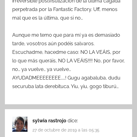
irreversible postvisulización de la última cagada
perpetrada por la Fantastic Factory. Uff, menos
mal que es la última, que si no…
Aunque me temo que para mí ya es demasiado
tarde, vosotros aún podéis salvaros.
Escuchadme, hacedme caso: NO LA VEÁIS, por
lo que más queráis, NO LA VEÁIS!!!! No, por favor,
no… ya vuelve… ya vuelve…
AYUDADMEEEEEEEE……! Gugu agabaluba, dudu
securuba lata derebituca. Yiu, yiu, gogo tiburú…
sylwia rastrojo
dice:
27 de octubre de 2019 a las 05:35