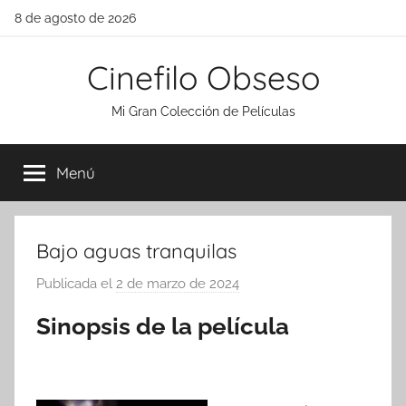
Saltar
8 de agosto de 2026
al
contenido
Cinefilo Obseso
Mi Gran Colección de Películas
Menú
Bajo aguas tranquilas
Publicada el
2 de marzo de 2024
p
o
Sinopsis de la película
r