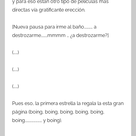
y para eso están otro tipo de películas más
directas vía gratificante erección.
[Nueva pausa para irme al baño………… a
destrozarme………mmmm … ¿a destrozarme?]
(……)
(……)
(……)
Pues eso, la primera estrella la regala la esta gran
página (boing, boing, boing, boing, boing,
boing…………………… y boing).