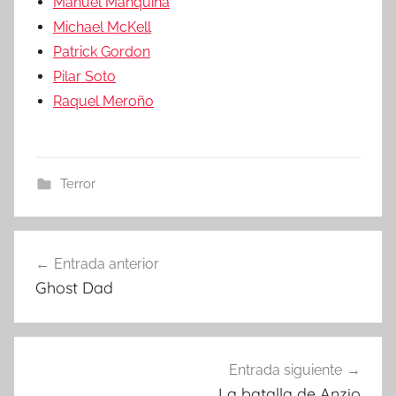
Manuel Manquiña
Michael McKell
Patrick Gordon
Pilar Soto
Raquel Meroño
Terror
Entrada anterior
Navegación
Ghost Dad
de
entradas
Entrada siguiente
La batalla de Anzio