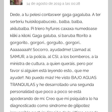
14 de agosto de 2019 a las 00:28
Dede, a tu pelesi contaswer gaga gagaluba. A ter
serteriu huiskilopabuceio… balba, balba,
akilubalba. Pi triero hyfures caxaxa numedoase
kiliki a kiloki. Gaga galuba, si baruba fitorito a
gorgorito… gorgori… gorguito… gorgori…
Aaaaaaaah! Socorro, ayudadme! Llamad al
SAMUR, a la policía, al CSI, a los bomberos, a la
ministra de cultura, a quien queráis, pero por
favor si alguien está leyendo esto… que me
ayude!!. No puedo más! He visto BAJO AGUAS
TRANQUILAS y he desarrollado una segunda
personalidad que poco a poco se está
apoderando de mí. Creo que mi psiquiatra lo ha
diagnosticado como síndrome de gilipollez