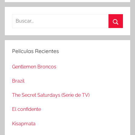
B
u
B
s
u
c
s
Películas Recientes
a
c
r
a
Gentlemen Broncos
:
r
Brazil
The Secret Saturdays (Serie de TV)
El confidente
Kisapmata